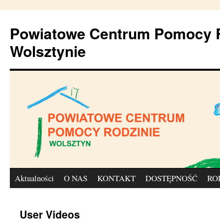
Przejdź
do
Powiatowe Centrum Pomocy R
treści
Wolsztynie
Aktualności
O NAS
KONTAKT
DOSTĘPNOŚĆ
RO
User Videos